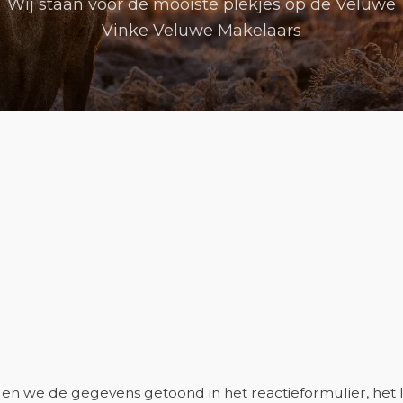
Wij staan voor de mooiste plekjes op de Veluwe
Vinke Veluwe Makelaars
elen we de gegevens getoond in het reactieformulier, he