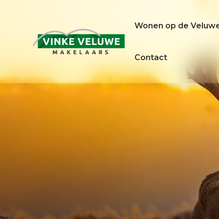
Wonen op de Veluw
Contact
Wonen op de
Woning
Veluwe
verkopen
Het ontstaan van de Veluwe
Woning verkopen
De Veluwe het jaar rond
Wat is mijn woning 
Taxatierapport
Zoekopdracht instel