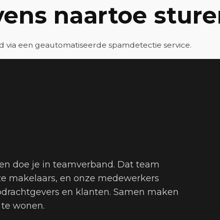
ens naartoe sture
d via een geautomatiseerde spamdetectie service.
en doe je in teamverband. Dat team
onze makelaars, en onze medewerkers
opdrachtgevers en klanten. Samen maken
 te wonen.