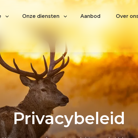
e
Onze diensten
Aanbod
Over on
waard?
Privacybeleid
len