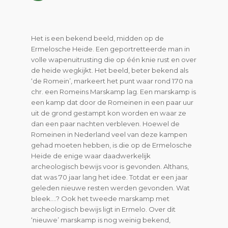
Het is een bekend beeld, midden op de
Ermelosche Heide. Een geportretteerde man in
volle wapenuitrusting die op één knie rust en over
de heide wegkijkt. Het beeld, beter bekend als
‘de Romein’, markeert het punt waar rond 170 na
chr. een Romeins Marskamp lag. Een marskamp is
een kamp dat door de Romeinen in een paar uur
uit de grond gestampt kon worden en waar ze
dan een paar nachten verbleven. Hoewel de
Romeinen in Nederland veel van deze kampen
gehad moeten hebben, is die op de Ermelosche
Heide de enige waar daadwerkelijk
archeologisch bewijs voor is gevonden. Althans,
dat was 70 jaar lang het idee. Totdat er een jaar
geleden nieuwe resten werden gevonden. Wat
bleek….? Ook het tweede marskamp met
archeologisch bewijs ligt in Ermelo. Over dit
‘nieuwe’ marskamp is nog weinig bekend,