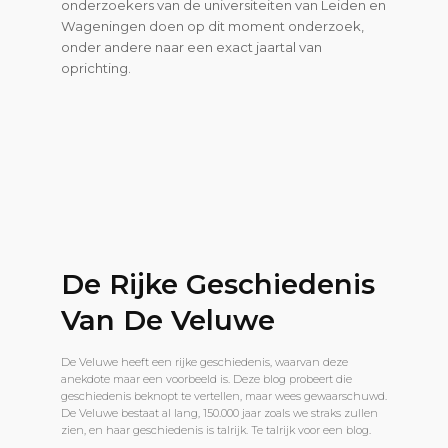
onderzoekers van de universiteiten van Leiden en
Wageningen doen op dit moment onderzoek,
onder andere naar een exact jaartal van
oprichting.
De Rijke Geschiedenis
Van De Veluwe
De Veluwe heeft een rijke geschiedenis, waarvan deze
anekdote maar een voorbeeld is. Deze blog probeert die
geschiedenis beknopt te vertellen, maar wees gewaarschuwd.
De Veluwe bestaat al lang, 150.000 jaar zoals we straks zullen
zien, en haar geschiedenis is talrijk. Te talrijk voor een blog.