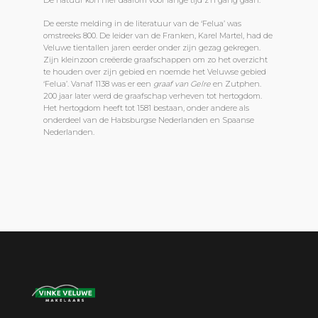
De natuur kon hier daarom voor lange tijd z’n gang gaan.
De eerste melding in de literatuur van de ‘Felua’ was
omstreeks 800. De leider van de Franken, Karel Martel, had de
Veluwe tientallen jaren eerder onder zijn gezag gekregen.
Zijn kleinzoon creëerde graafschappen om zo het overzicht
te houden over zijn gebied en noemde het Veluwse gebied
‘Felua’. Vanaf 1138 was er een
graaf van Gelre
en Zutphen.
200 jaar later werd de graafschap verheven tot hertogdom.
Het hertogdom heeft tot 1581 bestaan, onder andere als
onderdeel van de Habsburgse Nederlanden en Spaanse
Nederlanden.