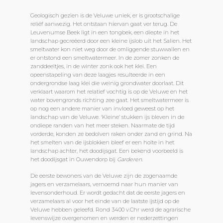
Geologisch gezien is de Veluwe uniek, er is grootschalige
reliëf aanwezig. Het ontstaan hiervan gaat ver terug. De
Leuvenumse Beek ligt in een tongbek, een diepte in het
landschap gecreëerd door een kleine ijslob uit het Salien. Het
smeltwater kon niet weg door de omliggende stuwwallen en
er ontstond een smeltwatermeer. In de zomer zonken de
zanddeeltjes, in de winter zonk ook het klei. Een
opeenstapeling van deze laagjes resulteerde in een
ondergrondse laag klei die weinig grondwater doorlaat. Dit
verklaart waarom het relatief vochtig is op de Veluwe en het
water bovengronds richting zee gaat. Het smeltwatermeer is
op nog een andere manier van invloed geweest op het
landschap van de Veluwe. ‘Kleine’ stukken ijs bleven in de
ondiepe randen van het meer steken. Naarmate de tijd
vorderde, konden ze bedolven raken onder zand en grind. Na
het smelten van de ijsblokken bleef er een holte in het
landschap achter, het doodijsgat. Een bekend voorbeeld is
het doodijsgat in Ouwendorp bij
Garderen
.
De eerste bewoners van de Veluwe zijn de zogenaamde
jagers en verzamelaars, vernoemd naar hun manier van
levensonderhoud. Er wordt gedacht dat de eerste jagers en
verzamelaars al voor het einde van de laatste ijstijd op de
Veluwe hebben geleefd. Rond 3400 v.Chr werd de agrarische
levenswijze overgenomen en werden er nederzettingen