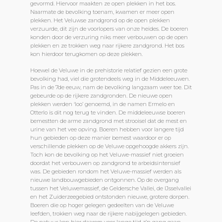
gevormd. Hiervoor maakten ze open plekken in het bos.
Naarmate de bevolking toenam, kwamen er meer open
plekken. Het Veluwse zandgrond op de open plekken
verzuurde, dit zijn de voorlopers van onze heides. De boeren
konden door de verzuring niks meer verbouwen op de open
plekken en ze trokken weg naar rijkere zandgrond. Het bos
kon hierdoor terugkomen op deze plekken.
Hoewel de Veluwe in de prehistorie relatief gezien een grote
bevolking had, viel die grotendeels weg in de Middeleeuwen.
Pas in de 7de eeuw, nam de bevolking langzaam weer toe. Dit
gebeurde op de rijkere zandgronden. De nieuwe open
plekken werden ‘loo’ genoemd, in de namen Ermelo en
Otterlo is dit nog terug te vinden. De middeleeuwse boeren
bemestten de arme zandgrond met strooisel dat de mest en
urine van het vee opving. Boeren hebben voor langere tijd
hun gebieden op deze manier bemest waardoor er op
verschillende plekken op de Veluwe opgehoogde akkers zijn.
Toch kon de bevolking op het Veluwe-massief niet groeien
doordat het verbouwen op zandgrond te arbeidsintensief
was. De gebieden rondom het Veluwe-massief werden als
nieuwe landbouwgebieden ontgonnen. Op de overgang
tussen het Veluwemassief, de Geldersche Vallei, de IJsselvallei
en het Zuiderzeegebied ontstonden nieuwe, grotere dorpen.
Boeren die op hoger gelegen gedeelten van de Veluwe
leefden, trokken weg naar de rijkere nabijgelegen gebieden.