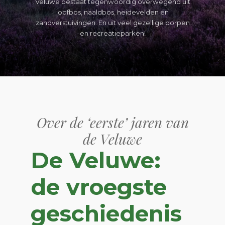
Veluwe bestaat tegenwoordig overwegend uit
loofbos, naaldbos, heidevelden en
zandverstuivingen. En uit veel gezellige dorpen
en recreatieparken!
Over de ‘eerste’ jaren van
de Veluwe
De Veluwe:
de vroegste
geschiedenis