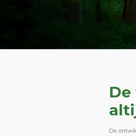
De
alt
De ontwik