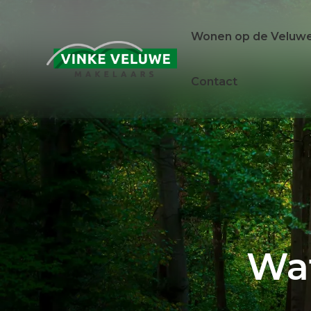
Wonen op de Veluw
Contact
Wonen op de
Woning
Veluwe
verkopen
Het ontstaan van de Veluwe
Woning verkopen
De Veluwe het jaar rond
Wat is mijn woning 
Taxatierapport
Wa
Zoekopdracht instel