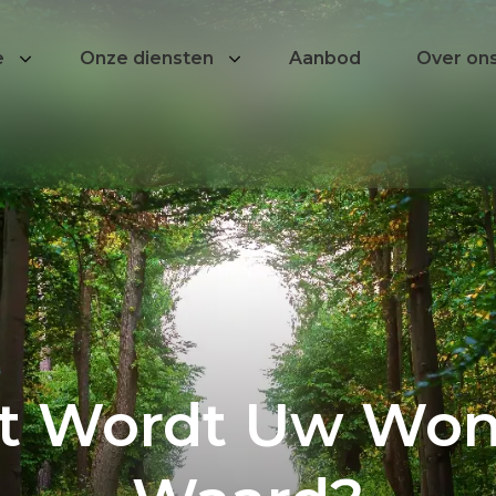
e
Onze diensten
Aanbod
Over on
waard?
t Wordt Uw Won
len