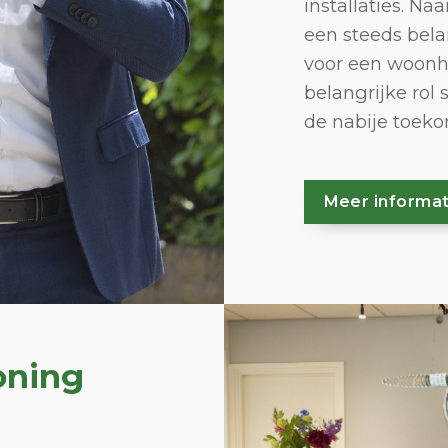
installaties. Naa
een steeds belan
voor een woonhu
belangrijke rol
de nabije toeko
Meer informat
oning