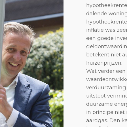
hypotheekrente
dalende woningp
hypotheekrente
inflatie was ze
een goede inve
geldontwaardin
betekent niet a
huizenprijzen.
Wat verder een r
waardeontwikke
verduurzaming. 
uitstoot vermin
duurzame energ
in principe nie
aardgas. Dan k