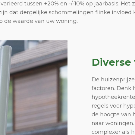
evarieerd tussen +20% en -/-10% op jaarbasis. Het z
 zijn dat dergelijke schommelingen flinke invloed
p de waarde van uw woning.
Diverse 
De huizenprijz
factoren. Denk 
hypotheekrente
regels voor hyp
de hoogte van 
naar woningen. D
complexer als he